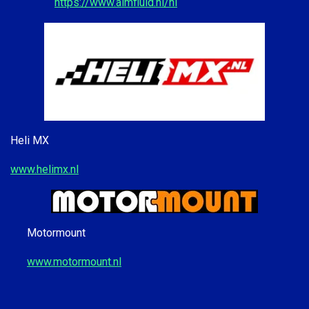
https://www.aimfluid.nl/nl
Heli MX
www.helimx.nl
Motormount
www.motormount.nl